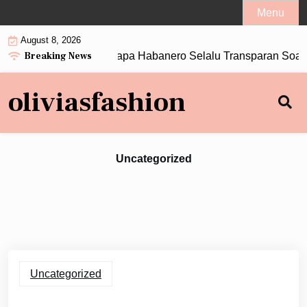
Skip
Menu
to
August 8, 2026
content
Breaking News
Slot Online dan Mengapa Habanero Selalu Transparan Soal In
oliviasfashion
Uncategorized
Uncategorized