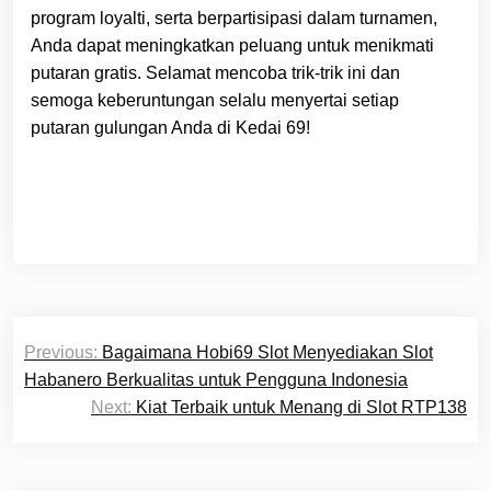
program loyalti, serta berpartisipasi dalam turnamen,
Anda dapat meningkatkan peluang untuk menikmati
putaran gratis. Selamat mencoba trik-trik ini dan
semoga keberuntungan selalu menyertai setiap
putaran gulungan Anda di Kedai 69!
Post
Previous:
Bagaimana Hobi69 Slot Menyediakan Slot
navigation
Habanero Berkualitas untuk Pengguna Indonesia
Next:
Kiat Terbaik untuk Menang di Slot RTP138