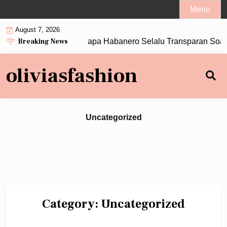
Skip
Menu
to
August 7, 2026
content
Breaking News
Slot Online dan Mengapa Habanero Selalu Transparan Soal In
oliviasfashion
Uncategorized
Category:
Uncategorized