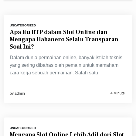
UNCATEGORIZED
Apa Itu RTP dalam Slot Online dan
Mengapa Habanero Selalu Transparan
Soal Ini?
Dalam dunia permainan online, banyak istilah teknis
yang sering dibahas oleh pemain untuk memahami
cara kerja sebuah permainan. Salah satu
4 Minute
by
admin
UNCATEGORIZED
Mengapa Slot Online Lebih Adil dari Slot