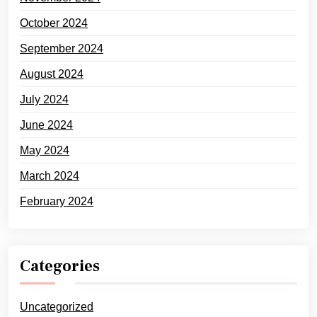
October 2024
September 2024
August 2024
July 2024
June 2024
May 2024
March 2024
February 2024
Categories
Uncategorized