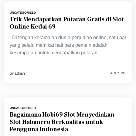
UNCATEGORIZED
Trik Mendapatkan Putaran Gratis di Slot
Online Kedai 69
Di tengah keramaian dunia perjudian online, satu hal
yang selalu memikat hati para pemain adalah
kesempatan untuk mendapatkan putaran
4 Minute
by
admin
UNCATEGORIZED
Bagaimana Hobi69 Slot Menyediakan
Slot Habanero Berkualitas untuk
Pengguna Indonesia