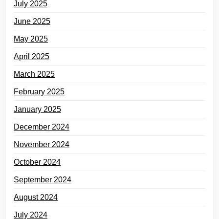
July 2025
June 2025
May 2025
April 2025
March 2025
February 2025
January 2025
December 2024
November 2024
October 2024
September 2024
August 2024
July 2024