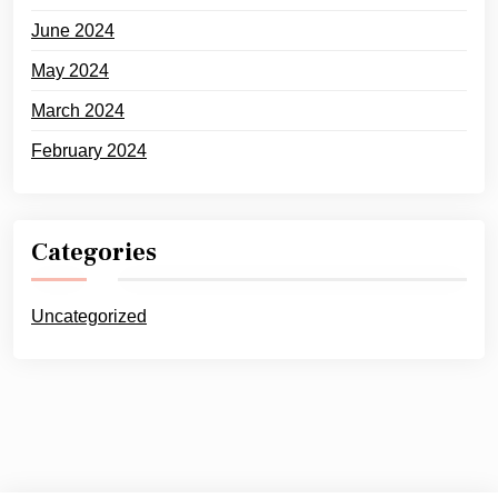
June 2024
May 2024
March 2024
February 2024
Categories
Uncategorized