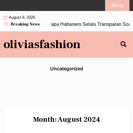
Skip
Menu
to
August 6, 2026
content
Breaking News
Slot Online dan Mengapa Habanero Selalu Transparan Soal In
oliviasfashion
Uncategorized
Month:
August 2024