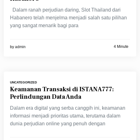
Dalam ranah perjudian daring, Slot Thailand dari
Habanero telah menjelma menjadi salah satu pilihan
yang sangat menarik bagi para
4 Minute
by
admin
UNCATEGORIZED
Keamanan Transaksi di ISTANA777:
Perlindungan Data Anda
Dalam era digital yang serba canggih ini, keamanan
informasi menjadi prioritas utama, terutama dalam
dunia perjudian online yang penuh dengan