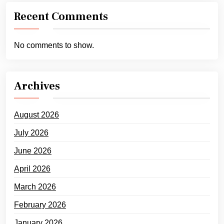
Recent Comments
No comments to show.
Archives
August 2026
July 2026
June 2026
April 2026
March 2026
February 2026
January 2026