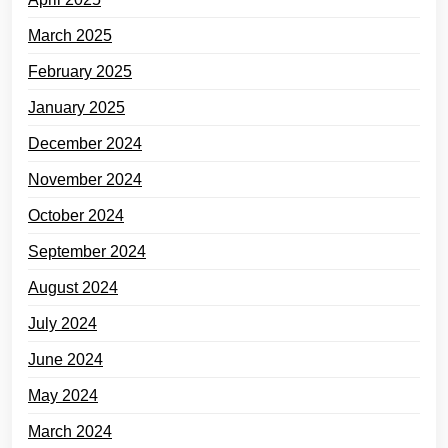
March 2025
February 2025
January 2025
December 2024
November 2024
October 2024
September 2024
August 2024
July 2024
June 2024
May 2024
March 2024