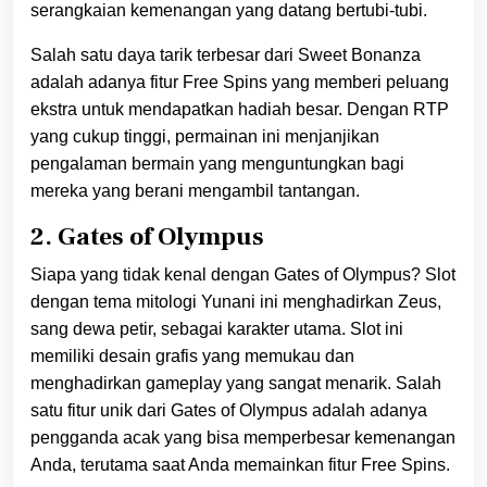
serangkaian kemenangan yang datang bertubi-tubi.
Salah satu daya tarik terbesar dari Sweet Bonanza
adalah adanya fitur Free Spins yang memberi peluang
ekstra untuk mendapatkan hadiah besar. Dengan RTP
yang cukup tinggi, permainan ini menjanjikan
pengalaman bermain yang menguntungkan bagi
mereka yang berani mengambil tantangan.
2. Gates of Olympus
Siapa yang tidak kenal dengan Gates of Olympus? Slot
dengan tema mitologi Yunani ini menghadirkan Zeus,
sang dewa petir, sebagai karakter utama. Slot ini
memiliki desain grafis yang memukau dan
menghadirkan gameplay yang sangat menarik. Salah
satu fitur unik dari Gates of Olympus adalah adanya
pengganda acak yang bisa memperbesar kemenangan
Anda, terutama saat Anda memainkan fitur Free Spins.