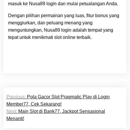
masuk ke Nusa89 login dan mulai petualangan Anda.
Dengan pilihan permainan yang luas, fitur bonus yang
menggiurkan, dan peluang menang yang
menguntungkan, Nusa89 login adalah tempat yang
tepat untuk menikmati slot online terbaik.
Post
Previous:
Pola Gacor Slot Pragmatic Play di Login
navigation
Member77, Cek Sekarang!
Next:
Main Slot di Bank77, Jackpot Sensasional
Menanti!