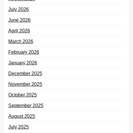
July 2026
June 2026
April 2026
March 2026
February 2026
January 2026
December 2025
November 2025
October 2025
September 2025
August 2025
July 2025