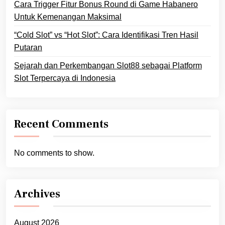
Cara Trigger Fitur Bonus Round di Game Habanero
Untuk Kemenangan Maksimal
“Cold Slot” vs “Hot Slot”: Cara Identifikasi Tren Hasil
Putaran
Sejarah dan Perkembangan Slot88 sebagai Platform
Slot Terpercaya di Indonesia
Recent Comments
No comments to show.
Archives
August 2026