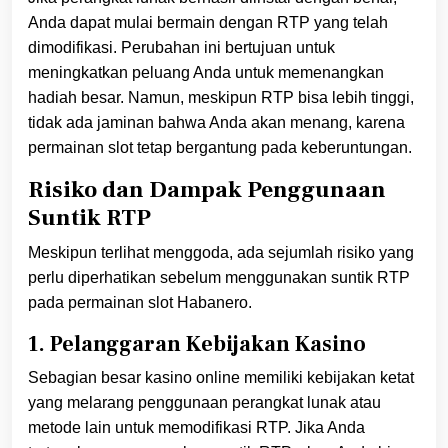
Anda dapat mulai bermain dengan RTP yang telah
dimodifikasi. Perubahan ini bertujuan untuk
meningkatkan peluang Anda untuk memenangkan
hadiah besar. Namun, meskipun RTP bisa lebih tinggi,
tidak ada jaminan bahwa Anda akan menang, karena
permainan slot tetap bergantung pada keberuntungan.
Risiko dan Dampak Penggunaan
Suntik RTP
Meskipun terlihat menggoda, ada sejumlah risiko yang
perlu diperhatikan sebelum menggunakan suntik RTP
pada permainan slot Habanero.
1.
Pelanggaran Kebijakan Kasino
Sebagian besar kasino online memiliki kebijakan ketat
yang melarang penggunaan perangkat lunak atau
metode lain untuk memodifikasi RTP. Jika Anda