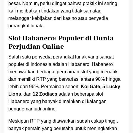
besar. Namun, perlu diingat bahwa praktik ini sering
kali melibatkan tindakan yang tidak sah atau
melanggar kebijakan dari kasino atau penyedia
perangkat lunak.
Slot Habanero: Populer di Dunia
Perjudian Online
Salah satu penyedia perangkat lunak yang sangat
populer di Indonesia adalah Habanero. Habanero
menawarkan berbagai permainan slot yang menarik
dan memiliki RTP yang bervariasi antara 90% hingga
lebih dari 96%. Permainan seperti
Koi Gate
,
5 Lucky
Lions
, dan
12 Zodiacs
adalah beberapa slot
Habanero yang banyak dimainkan di kalangan
penggemar judi online.
Meskipun RTP yang ditawarkan sudah cukup tinggi,
banyak pemain yang berusaha untuk meningkatkan