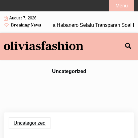
Skip
Menu
to
August 7, 2026
content
Breaking News
t Online dan Mengapa Habanero Selalu Transparan Soal Ini? 
oliviasfashion
Uncategorized
Uncategorized