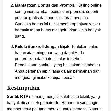
Manfaatkan Bonus dan Promosi
: Kasino online
sering menawarkan bonus dan promosi, seperti
putaran gratis dan bonus setoran pertama.
Gunakan bonus ini untuk memperpanjang waktu
bermain tanpa harus mengeluarkan lebih banyak
uang.
Kelola Bankroll dengan Bijak
: Tentukan batas
harian atau mingguan yang dapat Anda
pertaruhkan dan patuhi batas tersebut.
Pengelolaan bankroll yang baik akan membantu
Anda bertahan lebih lama dalam permainan dan
mengurangi risiko kerugian besar.
Kesimpulan
Suntik RTP
memang menjadi salah satu teknik yang
banyak dicari oleh pemain slot Habanero yang ingin
memperbesar peluang mereka untuk menang. Namun,