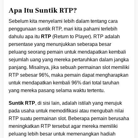
Apa Itu Suntik RTP?
Sebelum kita menyelami lebih dalam tentang cara
penggunaan suntik RTP, mari kita pahami terlebih
dahulu apa itu
RTP
(Return to Player). RTP adalah
persentase yang menunjukkan seberapa besar
peluang seorang pemain untuk mendapatkan kembali
sejumlah uang yang mereka pertaruhkan dalam jangka
panjang. Misalnya, jika sebuah permainan slot memiliki
RTP sebesar 96%, maka pemain dapat mengharapkan
untuk mendapatkan kembali 96% dari total taruhan
yang mereka pasang selama waktu tertentu.
Suntik RTP
, di sisi lain, adalah istilah yang merujuk
pada usaha untuk memodifikasi atau mengubah nilai
RTP suatu permainan slot. Beberapa pemain berusaha
meningkatkan RTP tersebut agar mereka memiliki
peluang lebih besar untuk memenangkan hadiah