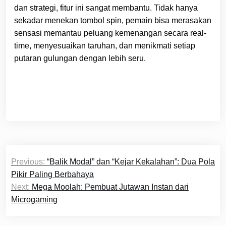
dan strategi, fitur ini sangat membantu. Tidak hanya
sekadar menekan tombol spin, pemain bisa merasakan
sensasi memantau peluang kemenangan secara real-
time, menyesuaikan taruhan, dan menikmati setiap
putaran gulungan dengan lebih seru.
Post
Previous:
“Balik Modal” dan “Kejar Kekalahan”: Dua Pola
navigation
Pikir Paling Berbahaya
Next:
Mega Moolah: Pembuat Jutawan Instan dari
Microgaming