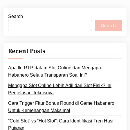
Search
Search
Recent Posts
Apa Itu RTP dalam Slot Online dan Mengapa
Habanero Selalu Transparan Soal Ini?
Mengapa Slot Online Lebih Adil dari Slot Fisik? Ini
Penjelasan Teknisnya
Cara Trigger Fitur Bonus Round di Game Habanero
Untuk Kemenangan Maksimal
“Cold Slot” vs “Hot Slot”: Cara Identifikasi Tren Hasil
Putaran