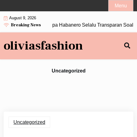
Skip
Menu
to
August 9, 2026
content
Breaking News
lot Online dan Mengapa Habanero Selalu Transparan Soal Ini
oliviasfashion
Uncategorized
Uncategorized