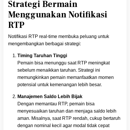
Strategi Bermain
Menggunakan Notifikasi
RTP
Notifikasi RTP real-time membuka peluang untuk
mengembangkan berbagai strategi:
Timing Taruhan Tinggi
Pemain bisa menunggu saat RTP meningkat
sebelum menaikkan taruhan. Strategi ini
memungkinkan pemain memanfaatkan momen
potensial untuk kemenangan lebih besar.
Manajemen Saldo Lebih Bijak
Dengan memantau RTP, pemain bisa
menyesuaikan taruhan dan menjaga saldo lebih
aman. Misalnya, saat RTP rendah, cukup bertaruh
dengan nominal kecil agar modal tidak cepat