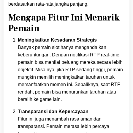
berdasarkan rata-rata jangka panjang.
Mengapa Fitur Ini Menarik
Pemain
Meningkatkan Kesadaran Strategis
Banyak pemain slot hanya mengandalkan
keberuntungan. Dengan notifikasi RTP real-time,
pemain bisa menilai peluang mereka secara lebih
objektif. Misalnya, jika RTP sedang tinggi, pemain
mungkin memilih meningkatkan taruhan untuk
memanfaatkan momen ini. Sebaliknya, saat RTP
rendah, pemain bisa menurunkan taruhan atau
beralih ke game lain.
Transparansi dan Kepercayaan
Fitur ini juga menambah rasa aman dan
transparansi. Pemain merasa lebih percaya