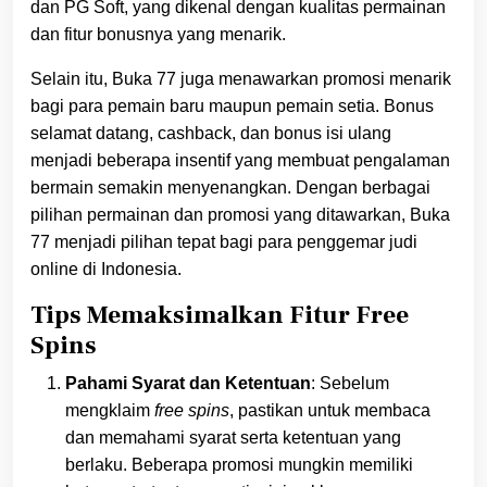
dan PG Soft, yang dikenal dengan kualitas permainan
dan fitur bonusnya yang menarik.
Selain itu, Buka 77 juga menawarkan promosi menarik
bagi para pemain baru maupun pemain setia.
Bonus
selamat datang, cashback, dan bonus isi ulang
menjadi beberapa insentif yang membuat pengalaman
bermain semakin menyenangkan.
Dengan berbagai
pilihan permainan dan promosi yang ditawarkan, Buka
77 menjadi pilihan tepat bagi para penggemar judi
online di Indonesia.
Tips Memaksimalkan Fitur Free
Spins
Pahami Syarat dan Ketentuan
:
Sebelum
mengklaim
free spins
, pastikan untuk membaca
dan memahami syarat serta ketentuan yang
berlaku.
Beberapa promosi mungkin memiliki