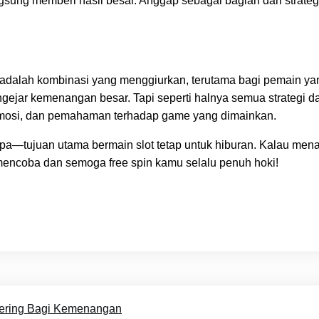
sung memberi hasil besar. Anggap sebagai bagian dari strateg
.
ne adalah kombinasi yang menggiurkan, terutama bagi pemain ya
ngejar kemenangan besar. Tapi seperti halnya semua strategi d
l emosi, dan pemahaman terhadap game yang dimainkan.
lupa—tujuan utama bermain slot tetap untuk hiburan. Kalau men
encoba dan semoga free spin kamu selalu penuh hoki!
Sering Bagi Kemenangan