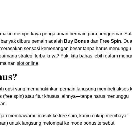
rn semakin memperkaya pengalaman bermain para penggemar. Sa
an banyak diburu pemain adalah
Buy Bonus
dan
Free Spin
. Dua
ntuk merasakan sensasi kemenangan besar tanpa harus menunggu
aimana strategi terbaiknya? Yuk, kita bahas lebih dalam meng
ermainan
slot online
.
nus?
alah opsi yang memungkinkan pemain langsung membeli akses 
(free spin) atau fitur khusus lainnya—tanpa harus menunggu
gan.
ngan membawamu masuk ke free spin, kamu cukup membayar
ruhan) untuk langsung melompat ke mode bonus tersebut.