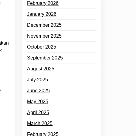
n
February 2026
January 2026
December 2025
November 2025
akan
October 2025
k
September 2025
August 2025
July 2025
e
June 2025
May 2025
April 2025
March 2025
February 2025