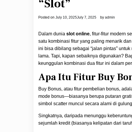
“Slot”
Posted on
July 10, 2025
July 7, 2025
by
admin
Dalam dunia
slot online
, fitur-fitur mode
satu kombinasi fitur yang paling menarik d
ini bisa dibilang sebagai “jalan pintas” u
lama. Tapi, kapan sebaiknya digunakan? Bag
keunggulan kombinasi dua fitur ini dalam p
Apa Itu Fitur Buy Bo
Buy Bonus, atau fitur pembelian bonus, ad
mode bonus—biasanya berupa putaran gratis 
simbol scatter muncul secara alami di gulun
Singkatnya, daripada menunggu keberuntu
sejumlah kredit (biasanya kelipatan dari ta