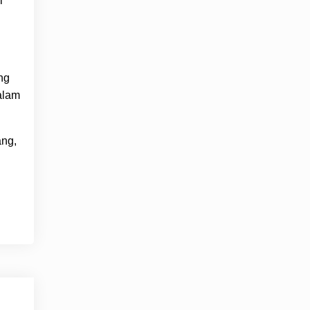
i
ng
alam
ang,