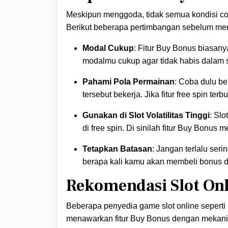
Meskipun menggoda, tidak semua kondisi c
Berikut beberapa pertimbangan sebelum menga
Modal Cukup
: Fitur Buy Bonus biasan
modalmu cukup agar tidak habis dalam sa
Pahami Pola Permainan
: Coba dulu b
tersebut bekerja. Jika fitur free spin t
Gunakan di Slot Volatilitas Tinggi
: Sl
di free spin. Di sinilah fitur Buy Bonus 
Tetapkan Batasan
: Jangan terlalu ser
berapa kali kamu akan membeli bonus d
Rekomendasi Slot Onl
Beberapa penyedia game slot online sepert
menawarkan fitur Buy Bonus dengan mekan