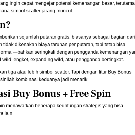
 yang ingin cepat mengejar potensi kemenangan besar, terutama
i mana simbol scatter jarang muncul.
in?
erikan sejumlah putaran gratis, biasanya sebagai bagian dari
idak dikenakan biaya taruhan per putaran, tapi tetap bisa
 normal—bahkan seringkali dengan pengganda kemenangan ya
ol wild lengket, expanding wild, atau pengganda bertingkat.
 tiga atau lebih simbol scatter. Tapi dengan fitur Buy Bonus,
nilah kombinasi keduanya jadi menarik.
i Buy Bonus + Free Spin
n menawarkan beberapa keuntungan strategis yang bisa
a lain: