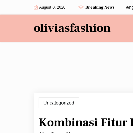
Skip
Breaking News
Apa Itu RTP dalam Slot Online dan Mengapa
August 8, 2026
to
content
oliviasfashion
Uncategorized
Kombinasi Fitur 