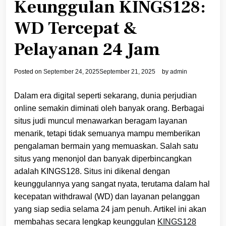
Keunggulan KINGS128:
WD Tercepat &
Pelayanan 24 Jam
Posted on
September 24, 2025
September 21, 2025
by
admin
Dalam era digital seperti sekarang, dunia perjudian
online semakin diminati oleh banyak orang. Berbagai
situs judi muncul menawarkan beragam layanan
menarik, tetapi tidak semuanya mampu memberikan
pengalaman bermain yang memuaskan. Salah satu
situs yang menonjol dan banyak diperbincangkan
adalah KINGS128. Situs ini dikenal dengan
keunggulannya yang sangat nyata, terutama dalam hal
kecepatan withdrawal (WD) dan layanan pelanggan
yang siap sedia selama 24 jam penuh. Artikel ini akan
membahas secara lengkap keunggulan
KINGS128