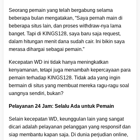
Seorang pemain yang telah bergabung selama
beberapa bulan mengatakan, “Saya pernah main di
beberapa situs lain, dan proses withdraw-nya lama
banget. Tapi di KINGS128, saya baru saja request,
dalam hitungan menit dana sudah cair. Ini bikin saya
merasa dihargai sebagai pemain.”
Kecepatan WD ini tidak hanya meningkatkan
kenyamanan, tetapi juga menambah kepercayaan para
pemain terhadap KINGS128. Tidak ada yang ingin
bermain di situs yang membuat mereka ragu-ragu soal
uangnya sendiri, bukan?
Pelayanan 24 Jam: Selalu Ada untuk Pemain
Selain kecepatan WD, keunggulan lain yang sangat
dicari adalah pelayanan pelanggan yang responsif dan
siap membantu kapan saja. Di dunia perjudian online,