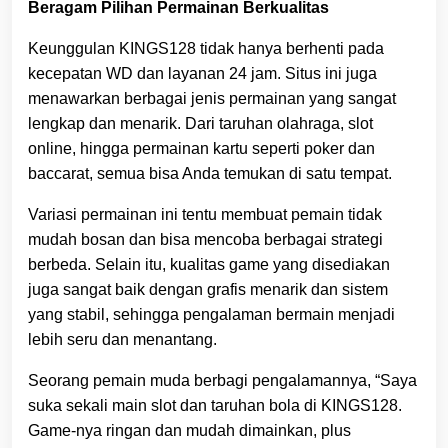
Beragam Pilihan Permainan Berkualitas
Keunggulan KINGS128 tidak hanya berhenti pada
kecepatan WD dan layanan 24 jam. Situs ini juga
menawarkan berbagai jenis permainan yang sangat
lengkap dan menarik. Dari taruhan olahraga, slot
online, hingga permainan kartu seperti poker dan
baccarat, semua bisa Anda temukan di satu tempat.
Variasi permainan ini tentu membuat pemain tidak
mudah bosan dan bisa mencoba berbagai strategi
berbeda. Selain itu, kualitas game yang disediakan
juga sangat baik dengan grafis menarik dan sistem
yang stabil, sehingga pengalaman bermain menjadi
lebih seru dan menantang.
Seorang pemain muda berbagi pengalamannya, “Saya
suka sekali main slot dan taruhan bola di KINGS128.
Game-nya ringan dan mudah dimainkan, plus