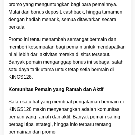
promo yang menguntungkan bagi para pemainnya.
Mulai dari bonus deposit, cashback, hingga turnamen
dengan hadiah menarik, semua ditawarkan secara
berkala.
Promo ini tentu menambah semangat bermain dan
memberi kesempatan bagi pemain untuk mendapatkan
nilai lebih dari aktivitas mereka di situs tersebut.
Banyak pemain menganggap bonus ini sebagai salah
satu daya tarik utama untuk tetap setia bermain di
KINGS128.
Komunitas Pemain yang Ramah dan Aktif
Salah satu hal yang membuat pengalaman bermain di
KINGS128 makin menyenangkan adalah komunitas
pemain yang ramah dan aktif. Banyak pemain saling
berbagi tips, strategi, hingga info terbaru tentang
permainan dan promo.