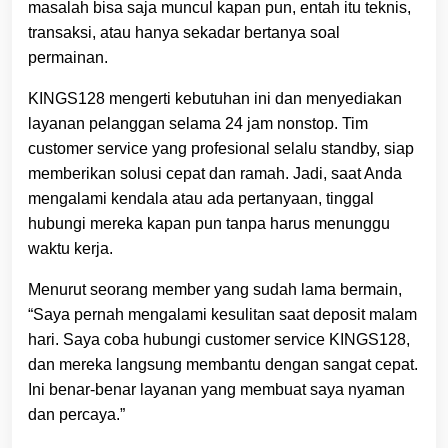
masalah bisa saja muncul kapan pun, entah itu teknis,
transaksi, atau hanya sekadar bertanya soal
permainan.
KINGS128 mengerti kebutuhan ini dan menyediakan
layanan pelanggan selama 24 jam nonstop. Tim
customer service yang profesional selalu standby, siap
memberikan solusi cepat dan ramah. Jadi, saat Anda
mengalami kendala atau ada pertanyaan, tinggal
hubungi mereka kapan pun tanpa harus menunggu
waktu kerja.
Menurut seorang member yang sudah lama bermain,
“Saya pernah mengalami kesulitan saat deposit malam
hari. Saya coba hubungi customer service KINGS128,
dan mereka langsung membantu dengan sangat cepat.
Ini benar-benar layanan yang membuat saya nyaman
dan percaya.”