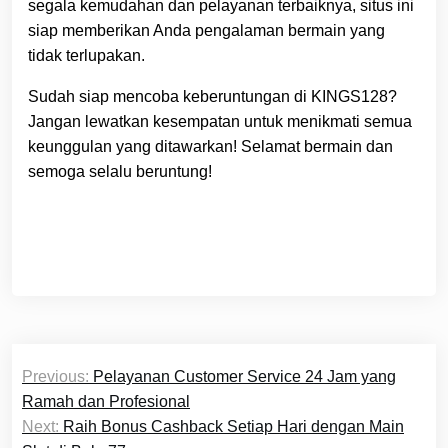
segala kemudahan dan pelayanan terbaiknya, situs ini
siap memberikan Anda pengalaman bermain yang
tidak terlupakan.
Sudah siap mencoba keberuntungan di KINGS128?
Jangan lewatkan kesempatan untuk menikmati semua
keunggulan yang ditawarkan! Selamat bermain dan
semoga selalu beruntung!
Post
Previous:
Pelayanan Customer Service 24 Jam yang
navigation
Ramah dan Profesional
Next:
Raih Bonus Cashback Setiap Hari dengan Main