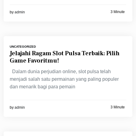
3 Minute
by
admin
UNCATEGORIZED
Jelajahi Ragam Slot Pulsa Terbaik: Pilih
Game Favoritmu!
Dalam dunia perjudian online, slot pulsa telah
menjadi salah satu permainan yang paling populer
dan menarik bagi para pemain
3 Minute
by
admin