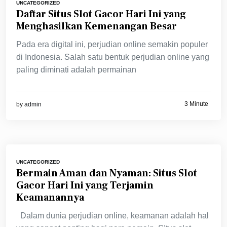
UNCATEGORIZED
Daftar Situs Slot Gacor Hari Ini yang
Menghasilkan Kemenangan Besar
Pada era digital ini, perjudian online semakin populer
di Indonesia. Salah satu bentuk perjudian online yang
paling diminati adalah permainan
3 Minute
by
admin
UNCATEGORIZED
Bermain Aman dan Nyaman: Situs Slot
Gacor Hari Ini yang Terjamin
Keamanannya
Dalam dunia perjudian online, keamanan adalah hal