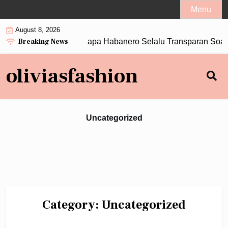
Skip
Menu
to
August 8, 2026
content
Breaking News
Slot Online dan Mengapa Habanero Selalu Transparan Soal In
oliviasfashion
Uncategorized
Category:
Uncategorized