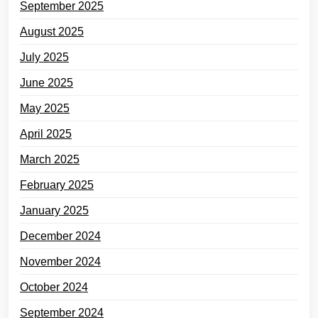
September 2025
August 2025
July 2025
June 2025
May 2025
April 2025
March 2025
February 2025
January 2025
December 2024
November 2024
October 2024
September 2024